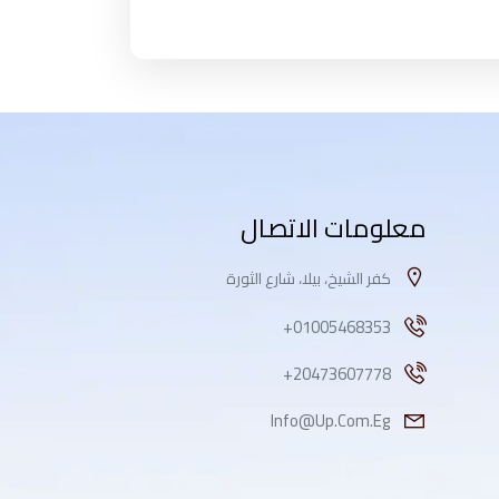
معلومات الاتصال
كفر الشيخ، بيلا، شارع الثورة
01005468353+
20473607778+
Info@up.com.eg