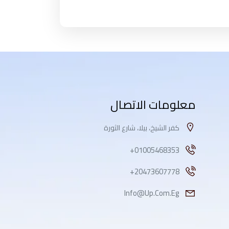
معلومات الاتصال
كفر الشيخ، بيلا، شارع الثورة
01005468353+
20473607778+
Info@up.com.eg